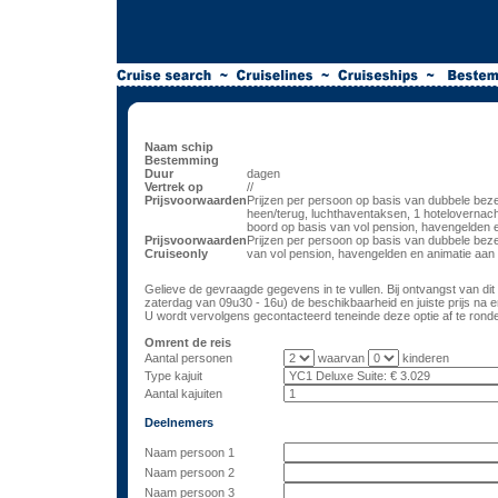
Naam schip
Bestemming
Duur
dagen
Vertrek op
//
Prijsvoorwaarden
Prijzen per persoon op basis van dubbele bezet
heen/terug, luchthaventaksen, 1 hotelovernacht
boord op basis van vol pension, havengelden 
Prijsvoorwaarden
Prijzen per persoon op basis van dubbele beze
Cruiseonly
van vol pension, havengelden en animatie aan
Gelieve de gevraagde gegevens in te vullen. Bij ontvangst van dit 
zaterdag van 09u30 - 16u) de beschikbaarheid en juiste prijs na e
U wordt vervolgens gecontacteerd teneinde deze optie af te ronden
Omrent de reis
Aantal personen
waarvan
kinderen
Type kajuit
Aantal kajuiten
Deelnemers
Naam persoon 1
Naam persoon 2
Naam persoon 3