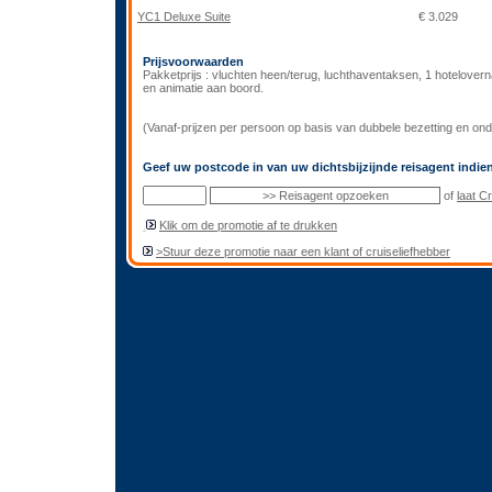
YC1 Deluxe Suite
€ 3.029
Prijsvoorwaarden
Pakketprijs : vluchten heen/terug, luchthaventaksen, 1 hotelover
en animatie aan boord.
(Vanaf-prijzen per persoon op basis van dubbele bezetting en o
Geef uw postcode in van uw dichtsbijzijnde reisagent indien
of
laat C
.
Klik om de promotie af te drukken
>Stuur deze promotie naar een klant of cruiseliefhebber