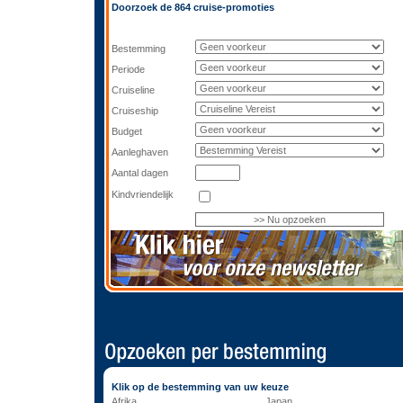
Doorzoek de 864 cruise-promoties
Bestemming
Periode
Cruiseline
Cruiseship
Budget
Aanleghaven
Aantal dagen
Kindvriendelijk
Klik op de bestemming van uw keuze
Afrika
Japan