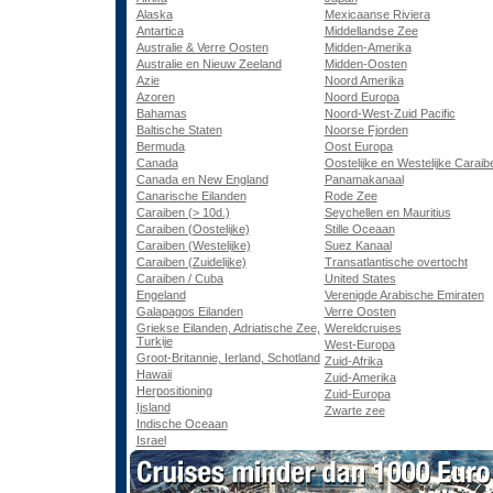
Alaska
Mexicaanse Riviera
Antartica
Middellandse Zee
Australie & Verre Oosten
Midden-Amerika
Australie en Nieuw Zeeland
Midden-Oosten
Azie
Noord Amerika
Azoren
Noord Europa
Bahamas
Noord-West-Zuid Pacific
Baltische Staten
Noorse Fjorden
Bermuda
Oost Europa
Canada
Oostelijke en Westelijke Caraib
Canada en New England
Panamakanaal
Canarische Eilanden
Rode Zee
Caraiben (> 10d.)
Seychellen en Mauritius
Caraiben (Oostelijke)
Stille Oceaan
Caraiben (Westelijke)
Suez Kanaal
Caraiben (Zuidelijke)
Transatlantische overtocht
Caraiben / Cuba
United States
Engeland
Verenigde Arabische Emiraten
Galapagos Eilanden
Verre Oosten
Griekse Eilanden, Adriatische Zee,
Wereldcruises
Turkije
West-Europa
Groot-Britannie, Ierland, Schotland
Zuid-Afrika
Hawaii
Zuid-Amerika
Herpositioning
Zuid-Europa
Ijsland
Zwarte zee
Indische Oceaan
Israel