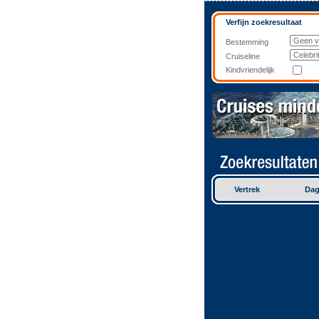
Verfijn zoekresultaat
Bestemming
Cruiseline
Kindvriendelijk
Vertrek
Da